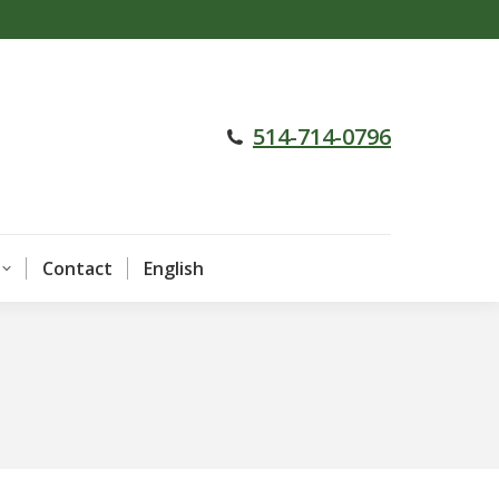
rvices
Réalisations
Contact
English
514-714-0796
Contact
English