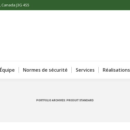
c, Canada J3G 4S5
ccueil
À propos
Équipe
Normes de sécurité
Se
Équipe
Normes de sécurité
Services
Réalisations
PORTFOLIO ARCHIVES:
PRODUIT STANDARD