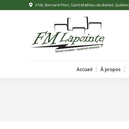
3105, Bernard-Pilon, Saint-Mathieu-de-Belœil, Québe
A
Accueil
À propos